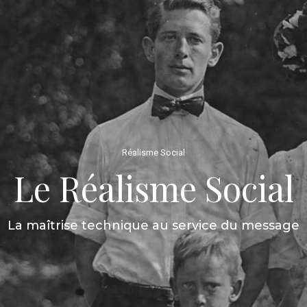
Réalisme Social
Le Réalisme Social
La maîtrise technique au service du message