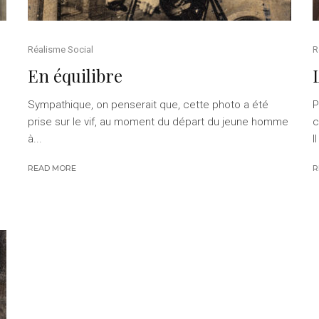
Réalisme Social
R
En équilibre
Sympathique, on penserait que, cette photo a été
P
prise sur le vif, au moment du départ du jeune homme
c
à...
I
READ MORE
R